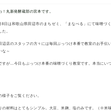
わ！丸新発酵蔵部の宮本です。
年9月8日は和歌山県田辺市のまちゼミ、「まなべる」にて味噌づ
した。
田辺店のスタッフの方々には毎回ぶっつけ本番で教室のお手伝
いな～
ですが…今日もぶっつけ本番の味噌づくり教室です。本当にい
の様子をご覧ください。
りの材料はとてもシンプル。大豆、米麹、塩のみです。（※米