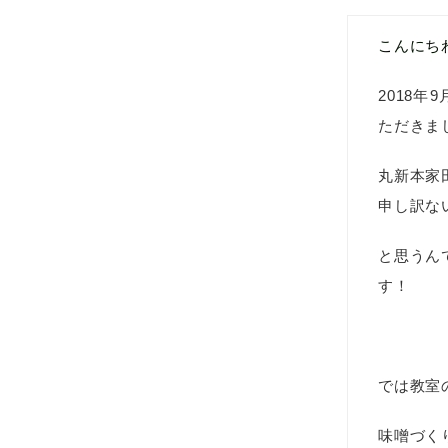
こんにち
2018
ただきま
丸新本家
申し訳な
と思うん
す！
では教室
味噌づく