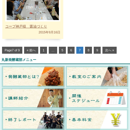
コープ神戸様 醤油づくり
2015年9月16日
Page7 of 9
« 前へ
1
…
5
6
7
8
9
次へ »
丸新発酵蔵部メニュー