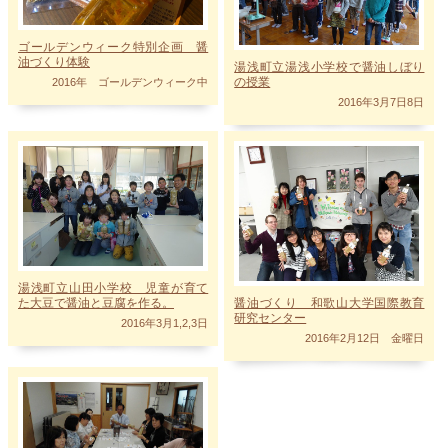
ゴールデンウィーク特別企画 醤
油づくり体験
湯浅町立湯浅小学校で醤油しぼり
の授業
2016年 ゴールデンウィーク中
2016年3月7日8日
湯浅町立山田小学校 児童が育て
た大豆で醤油と豆腐を作る。
醤油づくり 和歌山大学国際教育
研究センター
2016年3月1,2,3日
2016年2月12日 金曜日