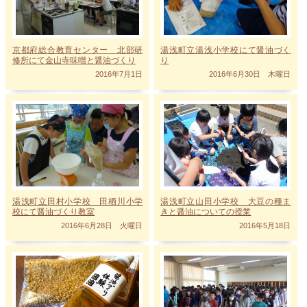
湯浅町立湯浅小学校にて醤油づく
京都府総合教育センター 北部研
り
修所にて金山寺味噌と醤油づくり
2016年6月30日 木曜日
2016年7月1日
湯浅町立山田小学校 大豆の種ま
湯浅町立田村小学校 田栖川小学
きと醤油についての授業
校にて醤油づくり教室
2016年5月18日
2016年6月28日 火曜日